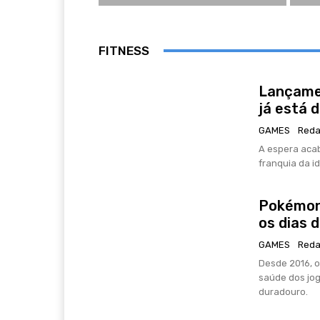
FITNESS
Lançame
já está d
GAMES
Reda
A espera acab
franquia da id
Pokémon 
os dias 
GAMES
Reda
Desde 2016, 
saúde dos jo
duradouro.