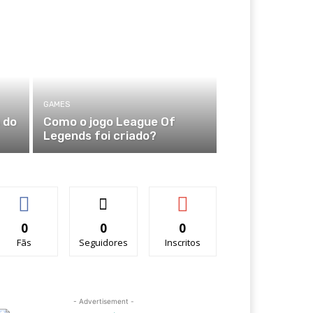
GAMES
 do
Como o jogo League Of
Legends foi criado?
0
0
0
Fãs
Seguidores
Inscritos
- Advertisement -