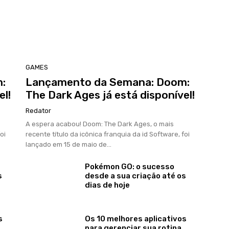
GAMES
:
Lançamento da Semana: Doom:
el!
The Dark Ages já está disponível!
Redator
A espera acabou! Doom: The Dark Ages, o mais
oi
recente título da icônica franquia da id Software, foi
lançado em 15 de maio de...
Pokémon GO: o sucesso
s
desde a sua criação até os
dias de hoje
s
Os 10 melhores aplicativos
para gerenciar sua rotina