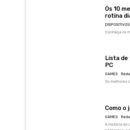
Os 10 me
rotina di
DISPOSITIVOS
Conheça os me
Lista de
PC
GAMES
Reda
Os melhores c
Como o j
GAMES
Reda
A história do desen