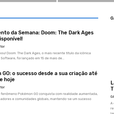
G
nto da Semana: Doom: The Dark Ages
isponível!
tor
ou! Doom: The Dark Ages, o mais recente título da icônica
 Software, foi lançado em 15 de maio de...
GO: o sucesso desde a sua criação até
de hoje
L
tor
T
o fenômeno Pokémon GO conquista com realidade aumentada,
G
gadores e comunidades globais, mantendo-se um sucesso
A 
re
la