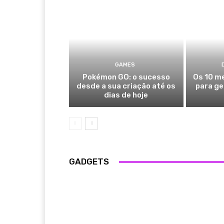
GAMES
Pokémon GO: o sucesso
Os 10 me
desde a sua criação até os
para ge
dias de hoje
GADGETS