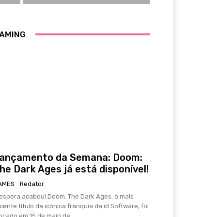
AMING
ançamento da Semana: Doom:
he Dark Ages já está disponível!
AMES
Redator
espera acabou! Doom: The Dark Ages, o mais
cente título da icônica franquia da id Software, foi
nçado em 15 de maio de...