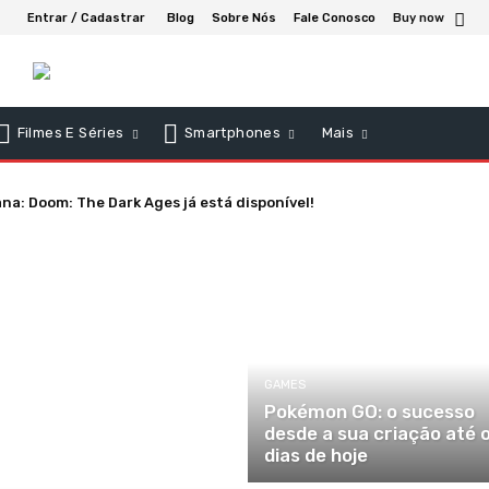
Entrar / Cadastrar
Blog
Sobre Nós
Fale Conosco
Buy now
Filmes E Séries
Smartphones
Mais
: Doom: The Dark Ages já está disponível!
GAMES
Pokémon GO: o sucesso
desde a sua criação até 
dias de hoje