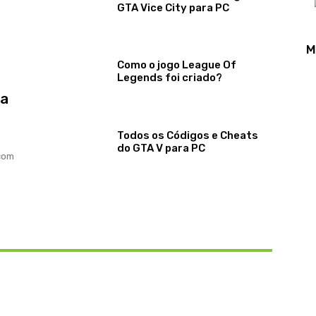
GTA Vice City para PC
M
Como o jogo League Of
Legends foi criado?
 a
Todos os Códigos e Cheats
do GTA V para PC
com