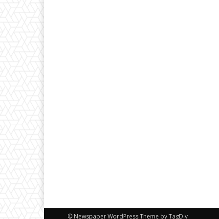
© Newspaper WordPress Theme by TagDiv