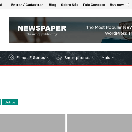
26
Entrar / Cadastrar
Blog
Sobre Nós
Fale Conosco
Buy now
Filmes E Séries
Smartphones
Mais
Outros