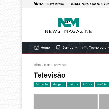
C
25.1
Nova Iorque
quinta-feira, agosto 6, 20
Home
Games
Tecnologia
Início
Mais
Televisão
Televisão
Educação
Gadgets
Leitura
Música
Notícias