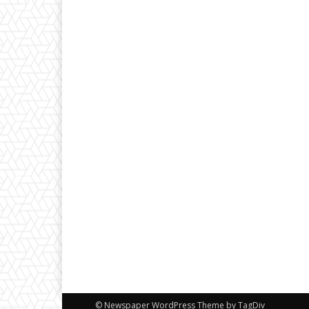
© Newspaper WordPress Theme by TagDiv