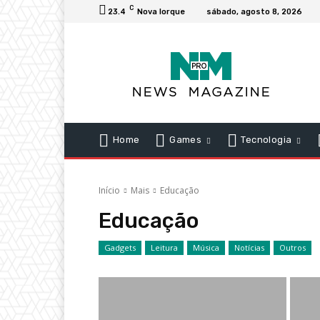
C
23.4
Nova Iorque
sábado, agosto 8, 2026
Home
Games
Tecnologia
Início
Mais
Educação
Educação
Gadgets
Leitura
Música
Notícias
Outros