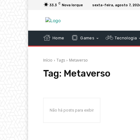
C
33.3
Nova Iorque
sexta-feira, agosto 7, 202
Home
Games
Tecnologia
Início
Tags
Metaverso
Tag:
Metaverso
Não há posts para exibir