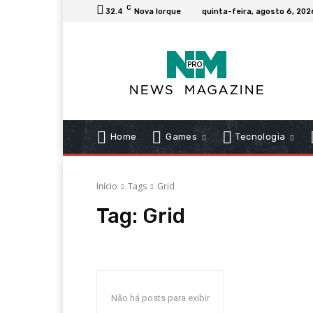
C
32.4
Nova Iorque
quinta-feira, agosto 6, 202
Home
Games
Tecnologia
Início
Tags
Grid
Tag:
Grid
Não há posts para exibir