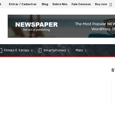
6
Entrar / Cadastrar
Blog
Sobre Nós
Fale Conosco
Buy now
Filmes E Séries
Smartphones
Mais
S